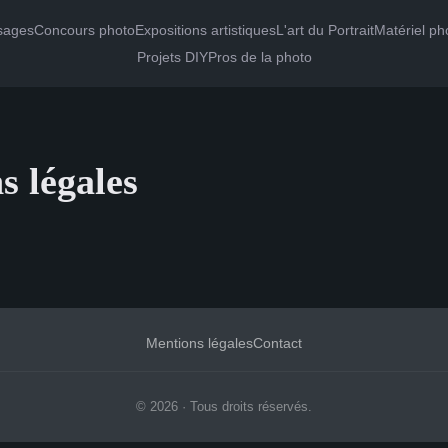
sages
Concours photo
Expositions artistiques
L'art du Portrait
Matériel p
Projets DIY
Pros de la photo
s légales
Mentions légales
Contact
© 2026 · Tous droits réservés.